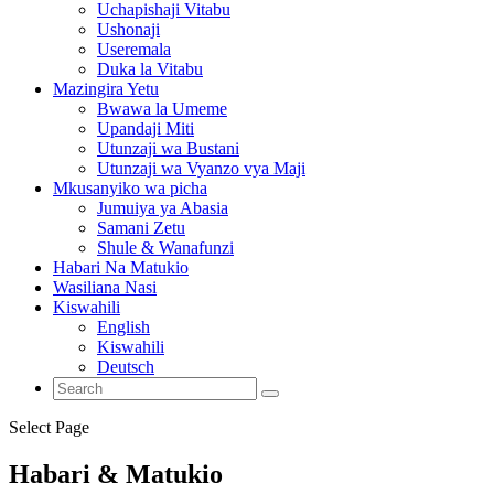
Uchapishaji Vitabu
Ushonaji
Useremala
Duka la Vitabu
Mazingira Yetu
Bwawa la Umeme
Upandaji Miti
Utunzaji wa Bustani
Utunzaji wa Vyanzo vya Maji
Mkusanyiko wa picha
Jumuiya ya Abasia
Samani Zetu
Shule & Wanafunzi
Habari Na Matukio
Wasiliana Nasi
Kiswahili
English
Kiswahili
Deutsch
Select Page
Habari & Matukio