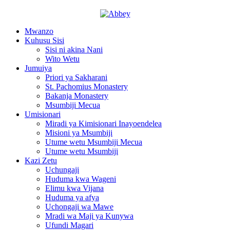
Mwanzo
Kuhusu Sisi
Sisi ni akina Nani
Wito Wetu
Jumuiya
Priori ya Sakharani
St. Pachomius Monastery
Bakanja Monastery
Msumbiji Mecua
Umisionari
Miradi ya Kimisionari Inayoendelea
Misioni ya Msumbiji
Utume wetu Msumbiji Mecua
Utume wetu Msumbiji
Kazi Zetu
Uchungaji
Huduma kwa Wageni
Elimu kwa Vijana
Huduma ya afya
Uchongaji wa Mawe
Mradi wa Maji ya Kunywa
Ufundi Magari