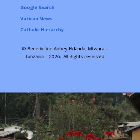
Google Search
Vatican News
Catholic Hierarchy
© Benedictine Abbey Ndanda, Mtwara –
Tanzania – 2026.
All Rights reserved
.
Designed by
| Powered by
Elegant Themes
WordPress
Mwanzo
Kuhusu Sisi
Jumuiya
Umisionari
Kazi Zetu
Mazingira Yetu
Mkusanyiko wa picha
Habari Na Matukio
Wasiliana Nasi
Kiswahili