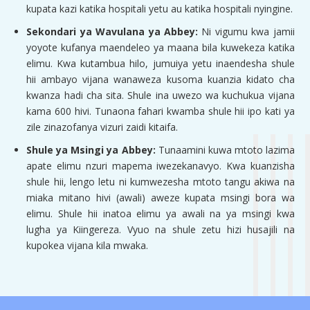
kupata kazi katika hospitali yetu au katika hospitali nyingine.
Sekondari ya Wavulana ya Abbey:
Ni vigumu kwa jamii
yoyote kufanya maendeleo ya maana bila kuwekeza katika
elimu. Kwa kutambua hilo, jumuiya yetu inaendesha shule
hii ambayo vijana wanaweza kusoma kuanzia kidato cha
kwanza hadi cha sita. Shule ina uwezo wa kuchukua vijana
kama 600 hivi. Tunaona fahari kwamba shule hii ipo kati ya
zile zinazofanya vizuri zaidi kitaifa.
Shule ya Msingi ya Abbey:
Tunaamini kuwa mtoto lazima
apate elimu nzuri mapema iwezekanavyo. Kwa kuanzisha
shule hii, lengo letu ni kumwezesha mtoto tangu akiwa na
miaka mitano hivi (awali) aweze kupata msingi bora wa
elimu. Shule hii inatoa elimu ya awali na ya msingi kwa
lugha ya Kiingereza. Vyuo na shule zetu hizi husajili na
kupokea vijana kila mwaka.