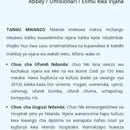
Abbey / Umisionari / Elimu kwa Vijana
TANGU MWANZO
Ndanda imekuwa inatoa mchango
mkubwa katika kuwaelimisha vijana katika kada mbalimbali.
Wajibu huo kwa sasa umeimarishwa na kupanuliwa ili kukidhi
mahitaji ya vijana wa wakati wetu. Mfano wake ni:
Chuo cha Ufundi Ndanda:
chuo hiki kina uwezo wa
kuchukua vijana wa kike na wa kiume Zaidi ya 150 kwa
mwaka. Hawa hujifunza na kufuzu (kadiri ya viwango vya
VETA) katika kada hizi: umeme, magari, useremala, ujenzi,
ushonaji, ufundi bomba, ufundi chuma, uchapishaji,
kompyuta, n.k.
Chuo cha Uuguzi Ndanda:
Chuo hiki kimeunganishwa na
Hospitali yetu ya Ndanda. Vijana wanaosoma hapa hufuzu
kwa kiwango cha diploma na wanapata nafasi nzuri ya
kujfunza kwa vitendo hospitalini. Wamalizapo huweza