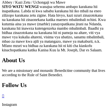
Abbey / Kazi Zetu / Uchongaji wa Mawe
SIYO WATU WENGI
wanajua sehemu ambapo karakana hii
inapatikana. Labda ni kwa sababu karakana hii iko mbali na eneo
zilizopo karakana zetu zigine. Hata hivyo, kazi nzuri zinazotokana
na karakana hii zinaonekana katika maeneo mbalimbali nchini. Kwa
kutumia aina ya mawe (marble) yanayopatikana jirani na Ndanda,
karakana hii inaweza kutengenzeka mambo mbalimbali. Baadhi ya
bidhaa zinazotokana na karakana hii ni pamoja na altare, viti vya
mawe vya kukalia altareni, visima vya ubatizo, sanamu mbalimbali,
mbao za mawe kwa ajili ya matangazo, mawe ya makaburii, n.k.
Mfano mzuri wa bidhaa za karakana hii ni kiti cha kiaskofu
kinachopatikana katika Kanisa Kuu la Mt. Joseph, Dar es Salaam.
About Us
We are a missionary and monastic Benedictine community that lives
according to the Rule of Saint Benedict.
Follow Us

Instagram