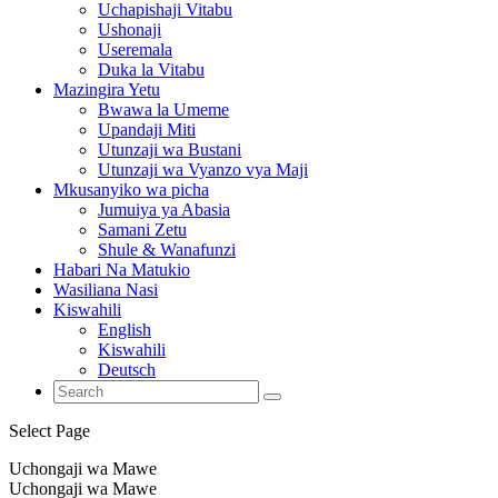
Uchapishaji Vitabu
Ushonaji
Useremala
Duka la Vitabu
Mazingira Yetu
Bwawa la Umeme
Upandaji Miti
Utunzaji wa Bustani
Utunzaji wa Vyanzo vya Maji
Mkusanyiko wa picha
Jumuiya ya Abasia
Samani Zetu
Shule & Wanafunzi
Habari Na Matukio
Wasiliana Nasi
Kiswahili
English
Kiswahili
Deutsch
Select Page
Uchongaji wa Mawe
Uchongaji wa Mawe