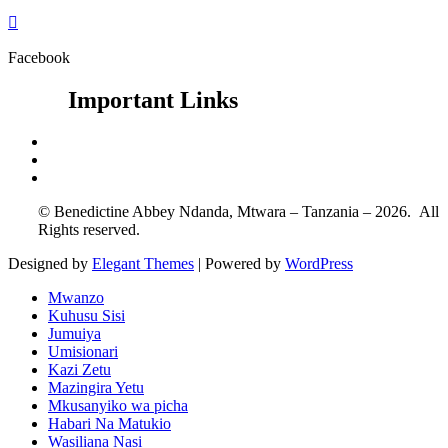

Facebook
Important Links
Google Search
Vatican News
Catholic Hierarchy
© Benedictine Abbey Ndanda, Mtwara – Tanzania – 2026.
All
Rights reserved
.
Designed by
Elegant Themes
| Powered by
WordPress
Mwanzo
Kuhusu Sisi
Jumuiya
Umisionari
Kazi Zetu
Mazingira Yetu
Mkusanyiko wa picha
Habari Na Matukio
Wasiliana Nasi