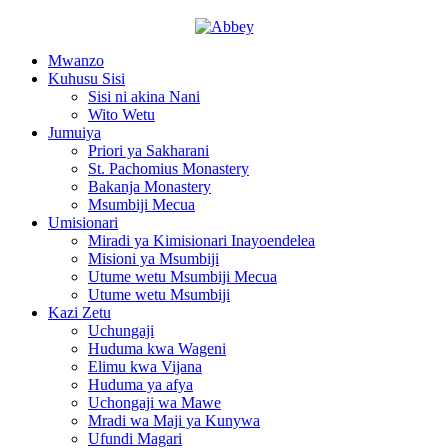
Mwanzo
Kuhusu Sisi
Sisi ni akina Nani
Wito Wetu
Jumuiya
Priori ya Sakharani
St. Pachomius Monastery
Bakanja Monastery
Msumbiji Mecua
Umisionari
Miradi ya Kimisionari Inayoendelea
Misioni ya Msumbiji
Utume wetu Msumbiji Mecua
Utume wetu Msumbiji
Kazi Zetu
Uchungaji
Huduma kwa Wageni
Elimu kwa Vijana
Huduma ya afya
Uchongaji wa Mawe
Mradi wa Maji ya Kunywa
Ufundi Magari