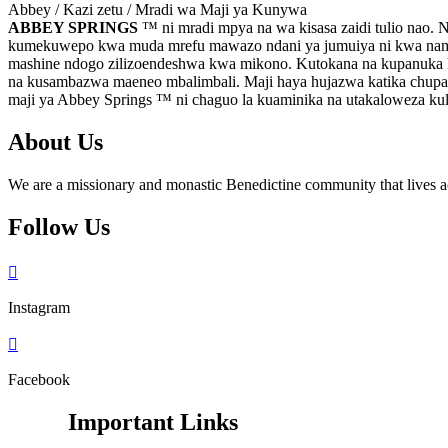
Abbey / Kazi zetu / Mradi wa Maji ya Kunywa
ABBEY SPRINGS
™ ni mradi mpya na wa kisasa zaidi tulio nao. 
kumekuwepo kwa muda mrefu mawazo ndani ya jumuiya ni kwa namna 
mashine ndogo zilizoendeshwa kwa mikono. Kutokana na kupanuka kw
na kusambazwa maeneo mbalimbali. Maji haya hujazwa katika chupa zenye
maji ya Abbey Springs ™ ni chaguo la kuaminika na utakaloweza kul
About Us
We are a missionary and monastic Benedictine community that lives ac
Follow Us

Instagram

Facebook
Important Links