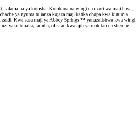
, salama na ya kutosha. Kutokana na wingi na uzuri wa maji haya,
ache ya nyuma tulianza kujaza maji katika chupa kwa kutumia
a zaidi. Kwa sasa maji ya Abbey Springs ™ yanazalishwa kwa wingi
i yako binafsi, familia, ofisi au kwa ajili ya matukio na sherehe –