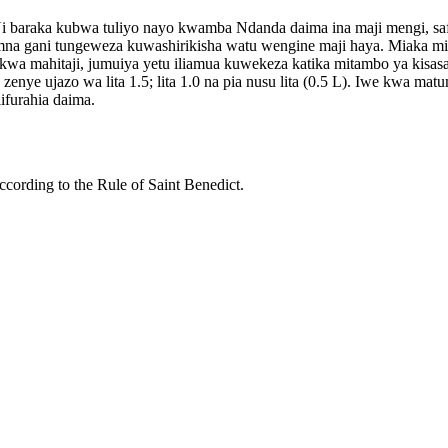
Ni baraka kubwa tuliyo nayo kwamba Ndanda daima ina maji mengi, safi
gani tungeweza kuwashirikisha watu wengine maji haya. Miaka mich
a mahitaji, jumuiya yetu iliamua kuwekeza katika mitambo ya kisas
 ujazo wa lita 1.5; lita 1.0 na pia nusu lita (0.5 L). Iwe kwa matumiz
ifurahia daima.
cording to the Rule of Saint Benedict.