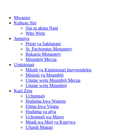
Mwanzo
Kuhusu Sisi
Sisi ni akina Nani
Wito Wetu
Jumuiya
Priori ya Sakharani
St. Pachomius Monastery
Bakanja Monastery
Msumbiji Mecua
Umisionari
Miradi ya Kimisionari Inayoendelea
Misioni ya Msumbiji
Utume wetu Msumbiji Mecua
Utume wetu Msumbiji
Kazi Zetu
Uchungaji
Huduma kwa Wageni
Elimu kwa Vijana
Huduma ya afya
Uchongaji wa Mawe
Mradi wa Maji ya Kunywa
Ufundi Magari