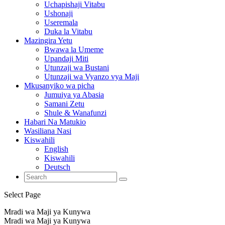
Uchapishaji Vitabu
Ushonaji
Useremala
Duka la Vitabu
Mazingira Yetu
Bwawa la Umeme
Upandaji Miti
Utunzaji wa Bustani
Utunzaji wa Vyanzo vya Maji
Mkusanyiko wa picha
Jumuiya ya Abasia
Samani Zetu
Shule & Wanafunzi
Habari Na Matukio
Wasiliana Nasi
Kiswahili
English
Kiswahili
Deutsch
Select Page
Mradi wa Maji ya Kunywa
Mradi wa Maji ya Kunywa