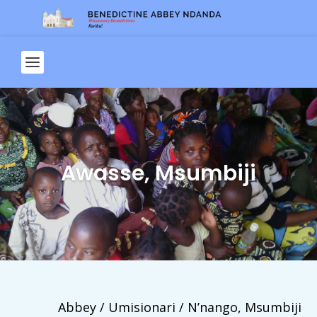
Awasse, Msumbiji
Abbey / Umisionari / N’nango, Msumbiji