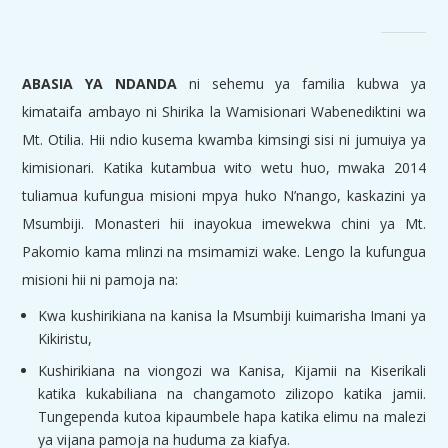
ABASIA YA NDANDA
ni sehemu ya familia kubwa ya
kimataifa ambayo ni Shirika la Wamisionari Wabenediktini wa
Mt. Otilia. Hii ndio kusema kwamba kimsingi sisi ni jumuiya ya
kimisionari. Katika kutambua wito wetu huo, mwaka 2014
tuliamua kufungua misioni mpya huko N’nango, kaskazini ya
Msumbiji. Monasteri hii inayokua imewekwa chini ya Mt.
Pakomio kama mlinzi na msimamizi wake. Lengo la kufungua
misioni hii ni pamoja na:
Kwa kushirikiana na kanisa la Msumbiji kuimarisha Imani ya
Kikiristu,
Kushirikiana na viongozi wa Kanisa, Kijamii na Kiserikali
katika kukabiliana na changamoto zilizopo katika jamii.
Tungependa kutoa kipaumbele hapa katika elimu na malezi
ya vijana pamoja na huduma za kiafya.