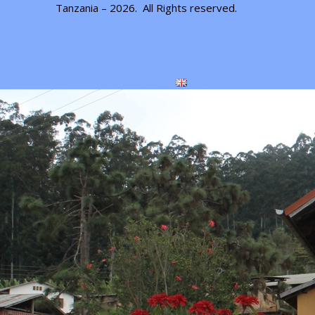
Tanzania – 2026.
All Rights reserved
.
Designed by
| Powered by
Elegant Themes
WordPress
Homepage
About Us
Community
Mission
Environment
Workshops
Gallery
Current Projects
News
Contact
English