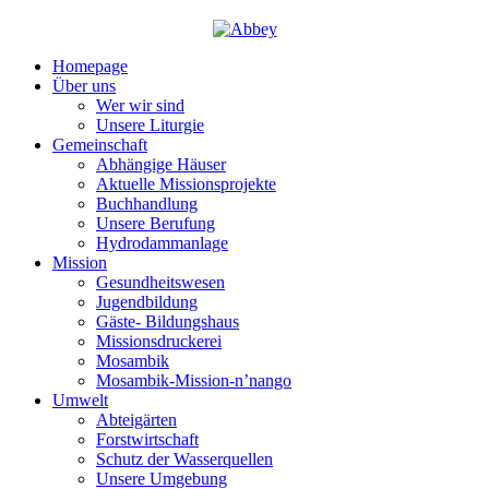
Homepage
Über uns
Wer wir sind
Unsere Liturgie
Gemeinschaft
Abhängige Häuser
Aktuelle Missionsprojekte
Buchhandlung
Unsere Berufung
Hydrodammanlage
Mission
Gesundheitswesen
Jugendbildung
Gäste- Bildungshaus
Missionsdruckerei
Mosambik
Mosambik-Mission-n’nango
Umwelt
Abteigärten
Forstwirtschaft
Schutz der Wasserquellen
Unsere Umgebung