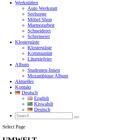
Werkstätten
Auto Werkstatt
Seelsorge
Möbel Shop
Marmorarbeit
Schneiderei
Schreinerei
Klostergäste
Klostergäste
Kommunität
Liturgiefeier
Album
Studenten-Innen
Mozambique Album
Aktuelles
Kontakt
Deutsch
English
Kiswahili
Deutsch
Select Page
UMWELT