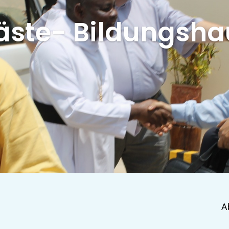
äste- Bildungsha
A