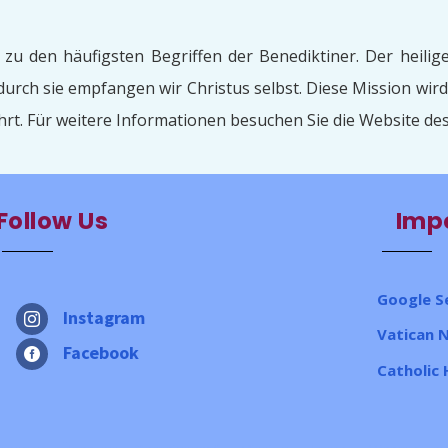
zu den häufigsten Begriffen der Benediktiner. Der heilig
urch sie empfangen wir Christus selbst. Diese Mission wi
rt. Für weitere Informationen besuchen Sie die Website de
Follow Us
Impo
Google S
Instagram

Vatican 
Facebook

Catholic 