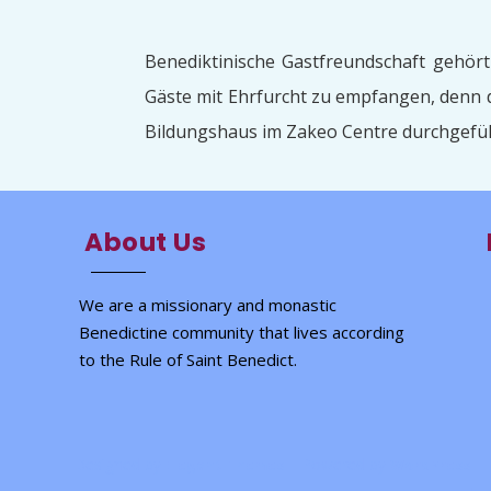
Benediktinische Gastfreundschaft gehört 
Gäste mit Ehrfurcht zu empfangen, denn d
Bildungshaus im Zakeo Centre durchgefüh
About Us
We are a missionary and monastic
Benedictine community that lives according
to the Rule of Saint Benedict.
Designed by
| Powered by
Elegant Themes
WordPress