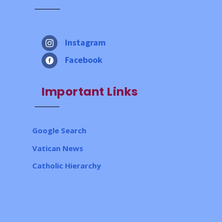
Instagram

Facebook

Important Links
Google Search
Vatican News
Catholic Hierarchy
Designed by
| Powered by
Elegant Themes
WordPress
Homepage
Über uns
Gemeinschaft
Mission
Umwelt
Werkstätten
Klostergäste
Album
Aktuelles
Kontakt