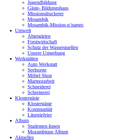
Jugendbildung
Gäste- Bildungshaus
Missionsdruckerei
Mosambik
Mosambik-Mission-n’nango
Umwelt
Abteigärten
Forstwirtschaft
Schutz der Wasserquellen
Unsere Umgebung
Werkstätten
Auto Werkstatt
Seelsorge
Möbel Shop
Marmorarbeit
Schneiderei
Schreinerei
Klostergäste
Klostergäste
Kommunität
Liturgiefeier
Album
Studenten-Innen
Mozambique Album
Aktuelles