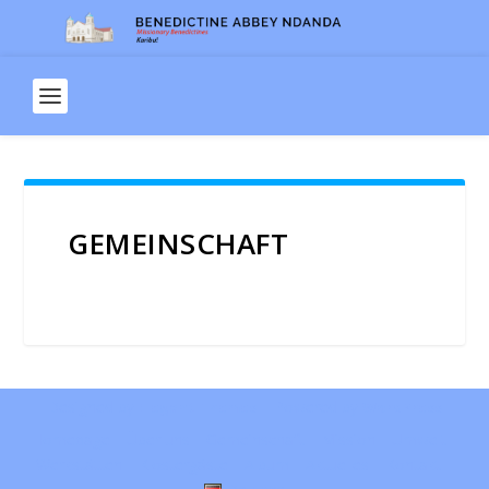
GEMEINSCHAFT
Designed by
| Powered by
Elegant Themes
WordPress
Homepage
Über uns
Gemeinschaft
Mission
Umwelt
Werkstätten
Klostergäste
Album
Aktuelles
Kontakt